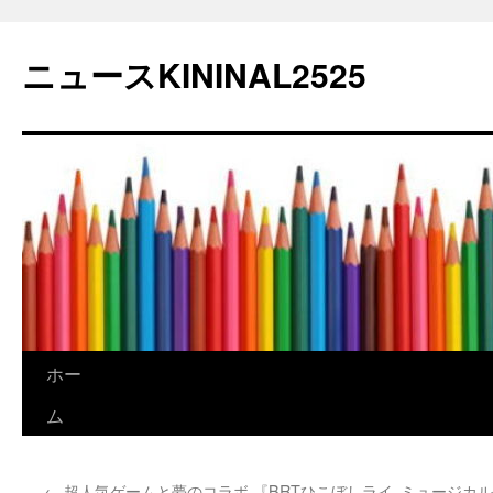
コ
ン
ニュースKININAL2525
テ
ン
ツ
へ
ス
キ
ッ
プ
ホー
ム
←
超人気ゲームと夢のコラボ 『BRTひこぼしライ
ミュージカル