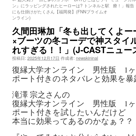
ン』にラッピングされたヒーローは? トンネルと駅
療！」報告
にも仕掛けがたくさん【福岡発】(FNNプライムオ
ンライン)
久間田琳加「冬も出してくよー
×ブーツの冬コーデで神スタイ
れすぎる！！」(J-CASTニュー
投稿日:
2025年12月17日
作成者:
newskininal
復縁大学オンライン 男性版 1
ポート付きのネタバレと効果を暴
滝澤 宗之さんの
復縁大学オンライン 男性版 1
ポート付きを試したいんだけど
本当に効果ってあるのかなぁ？？