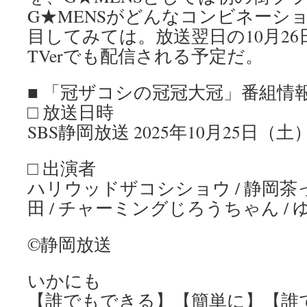
G★MENSがどんなコンビネーシ
目してみては。放送翌日の10月2
TVerでも配信される予定だ。
■ 「冠ザコシの冠冠大冠」番組情
□ 放送日時
SBS静岡放送 2025年10月25日（土）24
□ 出演者
ハリウッドザコシショウ / 静岡茶っ
田 / チャーミングじろうちゃん /
©静岡放送
いかにも
【誰でもできる】【簡単に】【誰