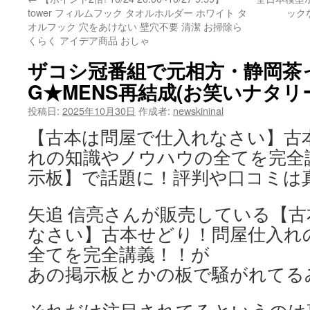
tower フィルムフック タオルホルダー ホワイト タ
ック
オルフック 穴をあけない 壁穴不要 清潔 お掃除ら
くらく アイデア商品 おしゃ
ザコシ冠番組で元相方・静岡茶
G★MENS再結成(お笑いナタリ
投稿日:
2025年10月30日
作成者:
newskininal
【古本は問屋で仕入れなさい】古
れの知識やノウハウの全てを完全
示板】で話題に！評判や口コミは
矢追 信亮さんが販売している【
なさい】古本せどり！問屋仕入れ
全てを完全講義！！が
あの掲示板とかの板で騒がれてる