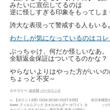
みたいに宣伝してるのは
逆に怪しすぎる印象をもってしま
誇大な表現って警戒する人もいる
わたしが気になっているのはコレ
ぶっちゃけ、何だか怪しいなあ。
全額返金保証はついてるのかな？
やらないよりはやった方がいいの
ちょっと不安～
カテゴリー:
未分類
パーマリンク
←
【ポイント2倍! 10/24 20:00~10/27 9:59】
全日本模型ホ
tower フィルムフック タオルホルダー ホワイト タ
ック
オルフック 穴をあけない 壁穴不要 清潔 お掃除ら