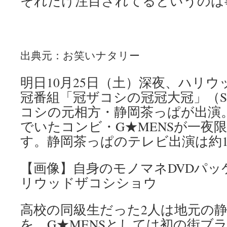
それだけ注目されてるというのは
出典元：お笑いナタリー
明日10月25日（土）深夜、ハリ
冠番組「冠ザコシの冠冠大冠」（S
コシの元相方・静岡茶っぱが出演
でいたコンビ・G★MENSが一夜
す。静岡茶っぱのテレビ出演は約
【画像】自身のモノマネDVDパ
リウッドザコシショウ
高校の同級生だった2人は地元の
を、G★MENSとしては初の街ブ