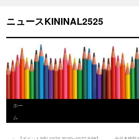
コ
ン
ニュースKININAL2525
テ
ン
ツ
へ
ス
キ
ッ
プ
ホー
ム
←
【ポイント2倍! 10/24 20:00~10/27 9:59】
全日本模型ホ