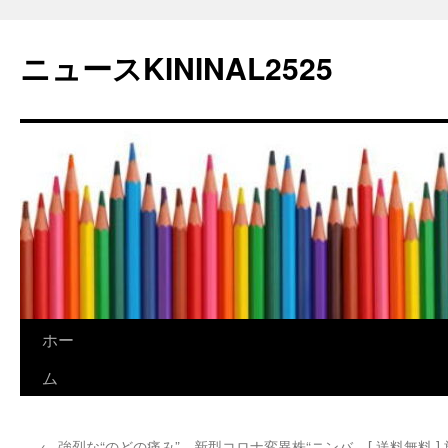
コ
ン
ニュースKININAL2525
テ
ン
ツ
へ
ス
キ
ッ
プ
ホー
ム
←
強烈な“のどの痛み”…新型コロナ変異株“ニンバ
[ 送料無料 