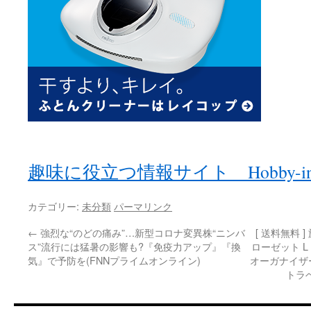
趣味に役立つ情報サイト Hobby-in
カテゴリー:
未分類
パーマリンク
←
強烈な“のどの痛み”…新型コロナ変異株“ニンバ
[ 送料無料 
ス”流行には猛暑の影響も?『免疫力アップ』『換
ローゼット L
気』で予防を(FNNプライムオンライン)
オーガナイザ
トラ