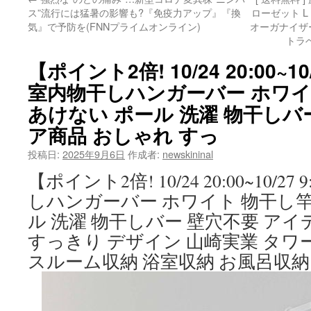
ス”流行には猛暑の影響も?『免疫力アップ』『換
ローゼット L
気』で予防を(FNNプライムオンライン)
オーガナイザ
トラ
【ポイント2倍! 10/24 20:00~10/
室内物干しハンガーバー ホワイ
あけない ポール 洗濯 物干しバ
ア商品 おしゃれ すっ
投稿日:
2025年9月6日
作成者:
newskininal
【ポイント2倍! 10/24 20:00~10/27 
しハンガーバー ホワイト 物干し竿
ル 洗濯 物干しバー 壁穴不要 ア
すっきり デザイン 山崎実業 タワ
スルーム収納 浴室収納 お風呂収納