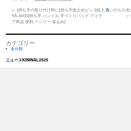
←
[持ち手の取り付け時に]持ち手仮止めピン 2組入
いのちの未来
YA-6000[持ち手 ハンドル 手づくりバッグ アイデ
ッ
ア商品 便利 ベンリー 仮止め]
カテゴリー
未分類
ニュースKININAL2525