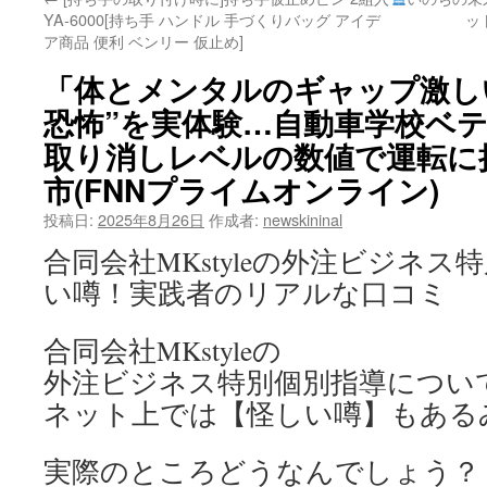
YA-6000[持ち手 ハンドル 手づくりバッグ アイデ
ッ
ア商品 便利 ベンリー 仮止め]
「体とメンタルのギャップ激し
恐怖”を実体験…自動車学校ベ
取り消しレベルの数値で運転に
市(FNNプライムオンライン)
投稿日:
2025年8月26日
作成者:
newskininal
合同会社MKstyleの外注ビジネ
い噂！実践者のリアルな口コミ
合同会社MKstyleの
外注ビジネス特別個別指導につい
ネット上では【怪しい噂】もある
実際のところどうなんでしょう？