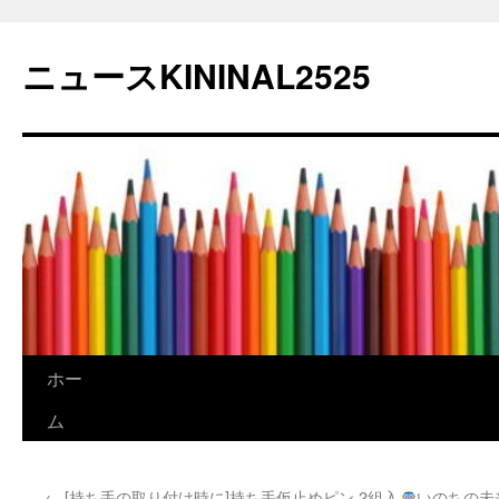
コ
ン
ニュースKININAL2525
テ
ン
ツ
へ
ス
キ
ッ
プ
ホー
ム
←
[持ち手の取り付け時に]持ち手仮止めピン 2組入
いのちの未来